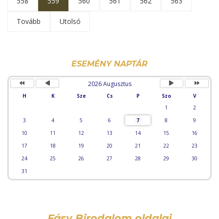
558
559
560
561
562
563
Tovább
Utolsó
Előző
Előző
Következő
Követke
év
hónap
hónap
év
ESEMÉNY NAPTÁR
2026 Augusztus
H
K
Sze
Cs
P
Szo
V
1
2
3
4
5
6
7
8
9
10
11
12
13
14
15
16
17
18
19
20
21
22
23
24
25
26
27
28
29
30
31
Fásy Birodalom oldalai