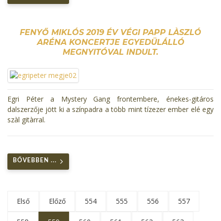
FENYŐ MIKLÓS 2019 ÉV VÉGI PAPP LÀSZLÓ
ARÉNA KONCERTJE EGYEDÜLÁLLÓ
MEGNYITÓVAL INDULT.
Egri Péter a Mystery Gang frontembere, énekes-gitáros
dalszerzője jött ki a színpadra a több mint tízezer ember elé egy
szàl gitàrral.
BŐVEBBEN ...
Első
Előző
554
555
556
557