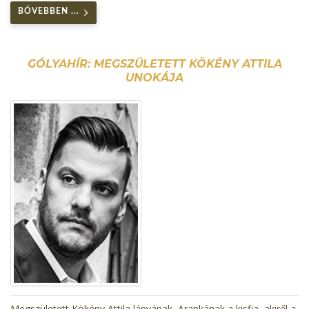
BŐVEBBEN ...
GÓLYAHÍR: MEGSZÜLETETT KÖKÉNY ATTILA
UNOKÁJA
Megszületett Kökény Attila lányának, Arankának a kisfia, akiről a